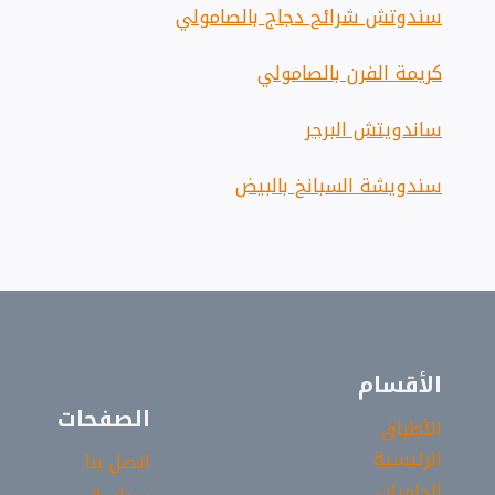
سندوتش شرائح دجاج بالصامولي
كريمة الفرن بالصامولي
ساندويتش البرجر
سندويشة السبانخ بالبيض
الأقسام
الصفحات
الأطباق
الرئيسية
اتصل بنا
الحلويات