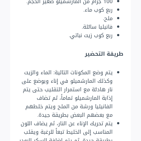
100 جرام من المارشميلو صغير الحجم.
ربع كوب ماء.
ملح.
فانيليا سائلة.
ربع كوب زيت نباتي.
طريقة التحضير
يتم وضع المكونات التالية: الماء والزيت
وكذلك المارشميلو في إناء ويوضع على
نار هادئة مع استمرار التقليب حتى يتم
إذابة المارشميلو تماماً، ثم تضاف
الفانيليا ورشة من الملح ويتم خلطهم
مع بعضهم البعض بطريقة جيدة.
يتم تحريك الإناء عن النار، ثم يضاف اللون
المناسب إلى الخليط تبعاً للرغبة ويقلب
بطريقة جيدة، ثم يتم إضافة السكر البودر