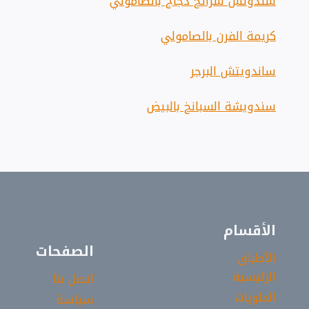
سندوتش شرائح دجاج بالصامولي
كريمة الفرن بالصامولي
ساندويتش البرجر
سندويشة السبانخ بالبيض
الأقسام
الصفحات
الأطباق
الرئيسية
اتصل بنا
الحلويات
سياسة