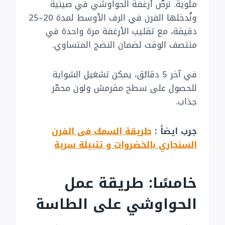
مئوية. نرصّ أرغفة الحواوشي في صينية
ونُدخلها الفرن في الرف الأوسط لمدة 20–25
دقيقة، مع تقليب الأرغفة مرة واحدة في
منتصف الوقت لضمان النضج المتساوي.
في آخر 5 دقائق، يمكن تشغيل الشواية
للحصول على سطح مقرمش ولون محمّر
جذاب.
جرب ايضاً :
طريقة السمك فى الفرن
السنجاري بالخضروات و تتبيلة سرية
خامسًا: طريقة عمل
الحواوشي على الطاسة