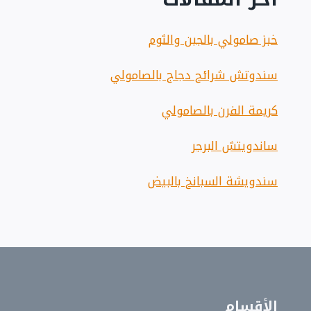
خبز صامولي بالجبن والثوم
سندوتش شرائح دجاج بالصامولي
كريمة الفرن بالصامولي
ساندويتش البرجر
سندويشة السبانخ بالبيض
الأقسام