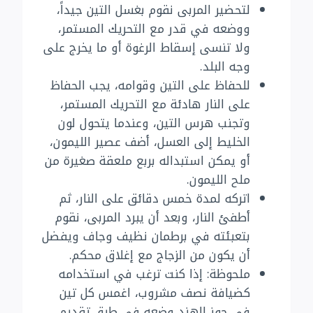
لتحضير المربى نقوم بغسل التين جيداً،
ووضعه في قدر مع التحريك المستمر،
ولا تنسى إسقاط الرغوة أو ما يخرج على
وجه البلد.
للحفاظ على التين وقوامه، يجب الحفاظ
على النار هادئة مع التحريك المستمر،
وتجنب هرس التين، وعندما يتحول لون
الخليط إلى العسل، أضف عصير الليمون،
أو يمكن استبداله بربع ملعقة صغيرة من
ملح الليمون.
اتركه لمدة خمس دقائق على النار، ثم
أطفئ النار، وبعد أن يبرد المربى، نقوم
بتعبئته في برطمان نظيف وجاف ويفضل
أن يكون من الزجاج مع إغلاق محكم.
ملحوظة: إذا كنت ترغب في استخدامه
كضيافة نصف مشروب، اغمس كل تين
في جوز الهند وضعه في طبق تقديم