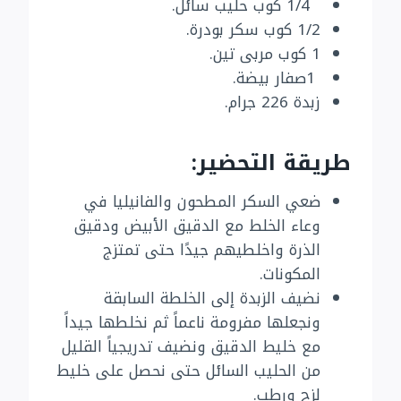
1/4 كوب حليب سائل.
1/2 كوب سكر بودرة.
1 كوب مربى تين.
1صفار بيضة.
زبدة 226 جرام.
طريقة التحضير:
ضعي السكر المطحون والفانيليا في
وعاء الخلط مع الدقيق الأبيض ودقيق
الذرة واخلطيهم جيدًا حتى تمتزج
المكونات.
نضيف الزبدة إلى الخلطة السابقة
ونجعلها مفرومة ناعماً ثم نخلطها جيداً
مع خليط الدقيق ونضيف تدريجياً القليل
من الحليب السائل حتى نحصل على خليط
لزج ورطب.