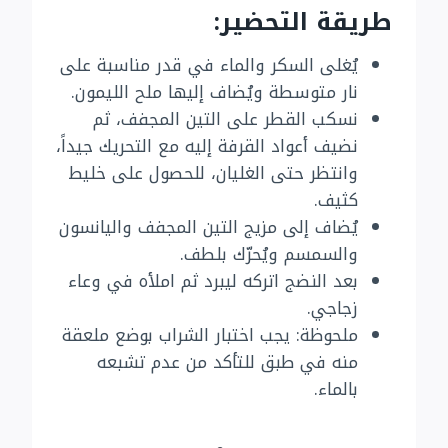
طريقة التحضير:
يُغلى السكر والماء في قدر مناسبة على
نار متوسطة ويُضاف إليها ملح الليمون.
نسكب القطر على التين المجفف، ثم
نضيف أعواد القرفة إليه مع التحريك جيداً،
وانتظر حتى الغليان، للحصول على خليط
كثيف.
يُضاف إلى مزيج التين المجفف واليانسون
والسمسم ويُحرّك بلطف.
بعد النضج اتركه ليبرد ثم املأه في وعاء
زجاجي.
ملحوظة: يجب اختبار الشراب بوضع ملعقة
منه في طبق للتأكد من عدم تشبعه
بالماء.