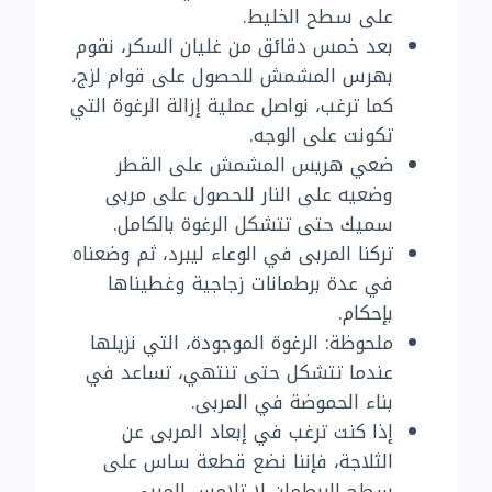
على سطح الخليط.
بعد خمس دقائق من غليان السكر، نقوم
بهرس المشمش للحصول على قوام لزج،
كما ترغب، نواصل عملية إزالة الرغوة التي
تكونت على الوجه.
ضعي هريس المشمش على القطر
وضعيه على النار للحصول على مربى
سميك حتى تتشكل الرغوة بالكامل.
تركنا المربى في الوعاء ليبرد، ثم وضعناه
في عدة برطمانات زجاجية وغطيناها
بإحكام.
ملحوظة: الرغوة الموجودة، التي نزيلها
عندما تتشكل حتى تنتهي، تساعد في
بناء الحموضة في المربى.
إذا كنت ترغب في إبعاد المربى عن
الثلاجة، فإننا نضع قطعة ساس على
سطح البرطمان لا تلامس المربى،