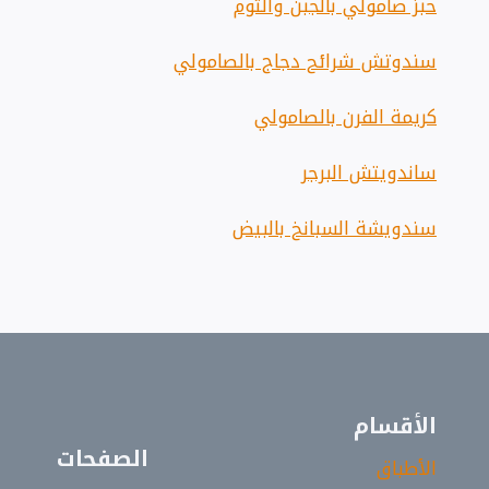
خبز صامولي بالجبن والثوم
سندوتش شرائح دجاج بالصامولي
كريمة الفرن بالصامولي
ساندويتش البرجر
سندويشة السبانخ بالبيض
الأقسام
الصفحات
الأطباق